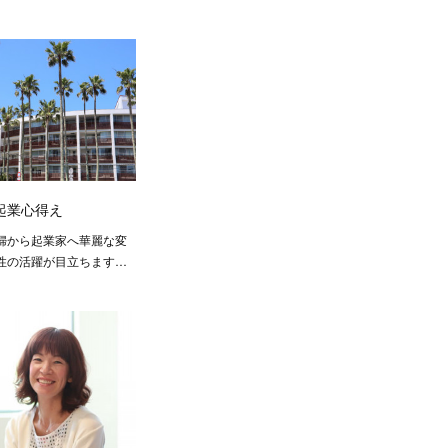
起業心得え
婦から起業家へ華麗な変
性の活躍が目立ちます…