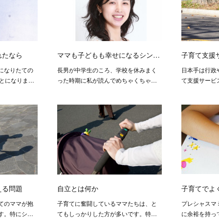
れたなら
ママも子どもも幸せになるシン…
子育て支援
になりたての
長男が中学生のころ、学校を休みまく
日本手は行政
ことになりま…
った時期に私が読んでめちゃくちゃ…
て支援サービ
える問題
自立とは何か
子育てでよ
てのママが抱
子育てに奮闘しているママたちは、と
プレシャスマ
す。特にシ…
てもしっかりした方が多いです。特…
に余裕を持っ