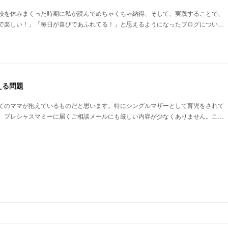
校を休みまくった時期に私が読んでめちゃくちゃ納得、そして、実践することで、
で楽しい！」「毎日が喜びであふれてる！」と思えるようになったブログについ…
える問題
てのママが抱えているものだと思います。特にシングルマザーとして育児をされて
、プレシャスマミーに届くご相談メールにも厳しい内容が少なくありません。こ…