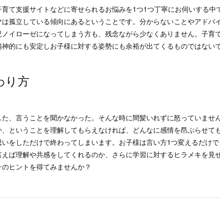
子育て支援サイトなどに寄せられるお悩みを1つ1つ丁寧にお伺いする中
マは孤立している傾向にあるということです。分からないことやアドバ
児ノイローゼになってしまう方も、残念ながら少なくありません。子育
精神的にも安定しお子様に対する姿勢にも余裕が出てくるものではない
わり方
した、言うことを聞かなかった。そんな時に間髪いれずに怒っていませ
か、ということを理解してもらえなければ、どんなに感情を昂ぶらせて
思いをしただけで終わってしまいます。お子様は言い方1つ変えるだけで
言えば理解や共感をしてくれるのか、さらに学習に対するヒラメキを見
そのヒントを得てみませんか？