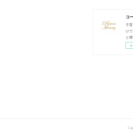
コ
子育
けで
と輝
Cop