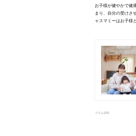
お子様が健やかで健
まり、自分の受けさ
ャスマミーはお子様
コラム
(
25
)