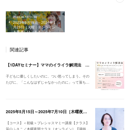
2023.06.10 11:20
2023年9月19日～2024年１
月23日［火曜：オンライン
＆豊洲］ひごまきこ＜上…
関連記事
【1DAYセミナー】ママのイライラ解消法 ～子どももママもスマイル♡ハッピー～
子どもに優しくしたいのに、つい怒ってしまう。その
たびに、「こんなはずじゃなかったのに」って落ち…
2025年5月15日～2025年7月10日［木曜夜間：オンライン］笹山ふさこ＜初級＞プレシャスマミー講座
【コース】＜初級＞プレシャスマミー講座【クラス】
笹山ふさこ／木曜夜間クラス［オンライン］【講師…