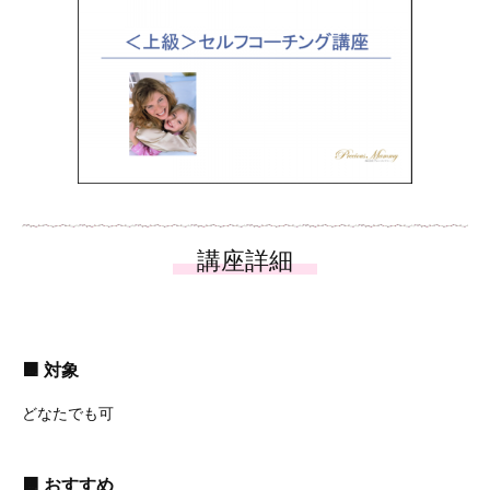
🟧
対象
どなたでも可
🟧
おすすめ