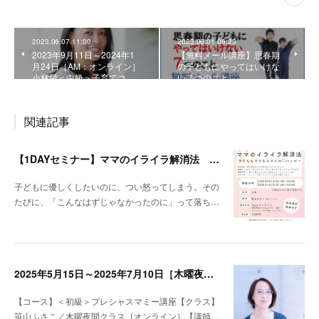
2023.06.07 11:00
2023.06.01 06:23
2023年9月11日～2024年1
【無料メール講座】思春期
月24日［AM：オンライン］
の子どもにやってはいけな
小林愛＜中級＞子育てコ…
い７つのこと
関連記事
【1DAYセミナー】ママのイライラ解消法 ～子どももママもスマイル♡ハッピー～
子どもに優しくしたいのに、つい怒ってしまう。その
たびに、「こんなはずじゃなかったのに」って落ち…
2025年5月15日～2025年7月10日［木曜夜間：オンライン］笹山ふさこ＜初級＞プレシャスマミー講座
【コース】＜初級＞プレシャスマミー講座【クラス】
笹山ふさこ／木曜夜間クラス［オンライン］【講師…