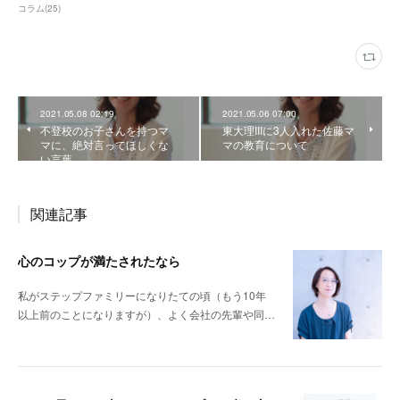
コラム
(
25
)
2021.05.08 02:19
2021.05.06 07:00
不登校のお子さんを持つマ
東大理IIIに3人入れた佐藤マ
マに、絶対言ってほしくな
マの教育について
い言葉
関連記事
心のコップが満たされたなら
私がステップファミリーになりたての頃（もう10年
以上前のことになりますが）、よく会社の先輩や同…