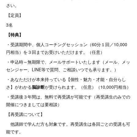
さい。
【定員】
3名
【特典】
・受講期間中、個人コーチングセッション（60分１回／10,000
円相当）を３回までお受けいただけます。（任意）
・申込時～無期限で、メールサポートいたします（メール、メッ
センジャー、LINE等で質問、ご相談いつでも承ります。）
・あなただけが本来持っている【個性・魅力・才能・自分らし
さ】がわかる
脳診断
が受けられます。（任意）（10,000円相当）
・受講後３年間は、無料で再受講が可能です（再受講生のみでの
開催につきましては要相談）
【再受講について】
他講師で学んだ方も対象です。再受講生は各回ごとの受講も可
能です。