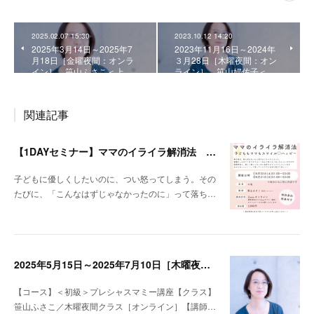
2025.02.07 15:30
2023.10.12 14:20
2025年3月14日～2025年7
2023年11月16日～2024年
月18日［金曜夜間：オンラ
３月28日［木曜夜間：オン
イン］ 笹山ふさこ＜上…
ライン］ 笹山婦佐子＜…
関連記事
【1DAYセミナー】ママのイライラ解消法 ～子どももママもスマイル♡ハッピー～
子どもに優しくしたいのに、つい怒ってしまう。その
たびに、「こんなはずじゃなかったのに」って落ち…
2025年5月15日～2025年7月10日［木曜夜間：オンライン］笹山ふさこ＜初級＞プレシャスマミー講座
【コース】＜初級＞プレシャスマミー講座【クラス】
笹山ふさこ／木曜夜間クラス［オンライン］【講師…