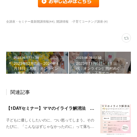
全講座・セミナー最新開講情報
(
44
)
開講情報 ‐子育てコーチング講座‐
(
4
)
2023.09.07 11:20
2023.08.05 02:32
2023年12月7日～2024年４
2023年11月5日～［土日
月18日［木曜：オンライン
祝：オンライン］岡村めぐ
＆豊洲］ひごまきこ＜中…
み＜中級＞子育てコーチ…
関連記事
【1DAYセミナー】ママのイライラ解消法 ～子どももママもスマイル♡ハッピー～
子どもに優しくしたいのに、つい怒ってしまう。その
たびに、「こんなはずじゃなかったのに」って落ち…