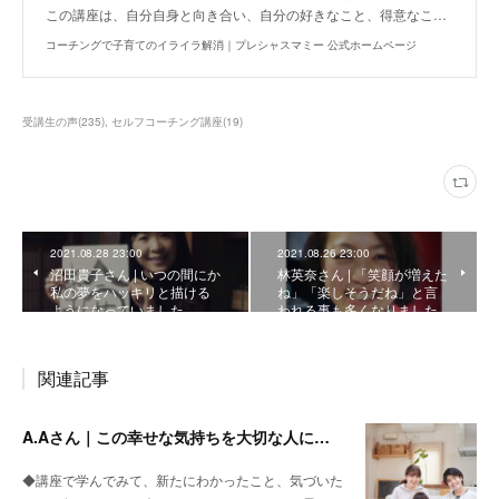
この講座は、自分自身と向き合い、自分の好きなこと、得意なこ…
コーチングで子育てのイライラ解消｜プレシャスマミー 公式ホームページ
受講生の声
(
235
)
セルフコーチング講座
(
19
)
2021.08.28 23:00
2021.08.26 23:00
沼田貴子さん | いつの間にか
林英奈さん | 「笑顔が増えた
私の夢をハッキリと描ける
ね」「楽しそうだね」と言
ようになっていました
われる事も多くなりました
関連記事
A.Aさん｜この幸せな気持ちを大切な人に返していきたいと思いました
◆講座で学んでみて、新たにわかったこと、気づいた