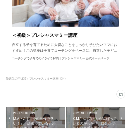
＜初級＞プレシャスマミー講座
自立する子を育てるために大切なことをしっかり学びたいママにお
すすめ！この講座は子育てコーチングをベースに、自立した子ど…
コーチングで子育てのイライラ解消｜プレシャスマミー 公式ホームページ
受講生の声
(
235
)
プレシャスマミー講座
(
134
)
2021.10.09 23:00
2021.10.07 23:00
M.Aさん | 「今の自分で良
K.Mさん | みんながんばって
い！」「頑張っている」と
いるのがわかり、自分だけ
素直にすこしずつ思える…
でないと感じました