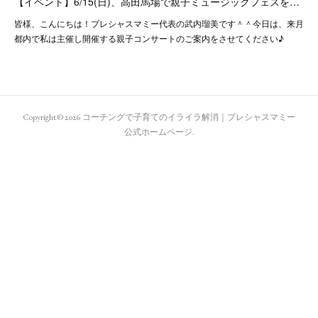
【イベント】6/15(日)、高田馬場で親子ミュージックフェスを…
皆様、こんにちは！プレシャスマミー代表の武内瑠美です＾＾今日は、来月
都内で私は主催し開催する親子コンサートのご案内をさせてください♪
Copyright ©
2026
コーチングで子育てのイライラ解消｜プレシャスマミー
公式ホームページ
.