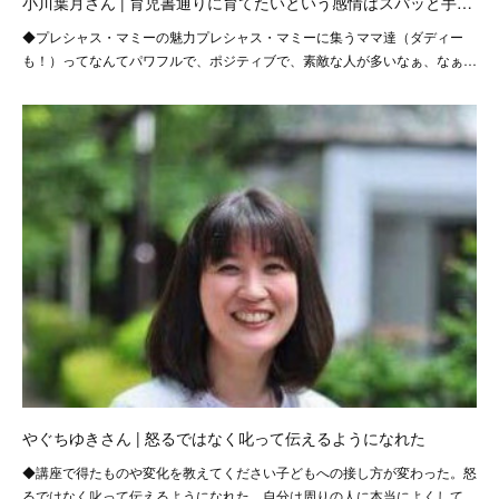
小川葉月さん | 育児書通りに育てたいという感情はスパッと手…
◆プレシャス・マミーの魅力プレシャス・マミーに集うママ達（ダディー
も！）ってなんてパワフルで、ポジティブで、素敵な人が多いなぁ、なぁ…
やぐちゆきさん | 怒るではなく叱って伝えるようになれた
◆講座で得たものや変化を教えてください子どもへの接し方が変わった。怒
るではなく叱って伝えるようになれた。自分は周りの人に本当によくして…