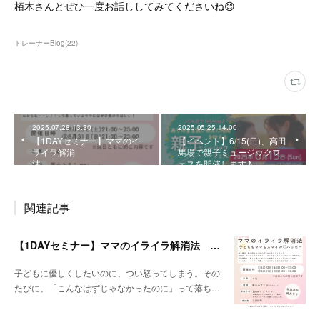
栢木さんとぜひ一度お話ししてみてくださいね😊
トレーナーBlog
(
22
)
2025.07.28 13:30
2025.05.25 14:00
【1DAYセミナー】ママのイ
【イベント】6/15(日)、高田
ライラ解消
馬場で親子ミュージックフ
法 …
ェスを開催します♪
関連記事
【1DAYセミナー】ママのイライラ解消法 ～子どももママもスマイル♡ハッピー～
子どもに優しくしたいのに、つい怒ってしまう。その
たびに、「こんなはずじゃなかったのに」って落ち…