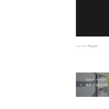
トレーナーBlog
(
22
)
2024.03.18 14:24
満席！【第２回】