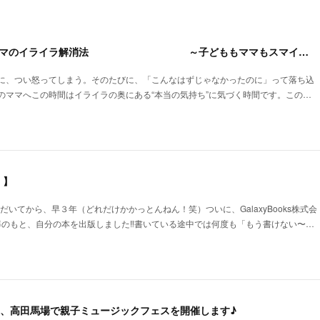
【1DAYセミナー】ママのイライラ解消法 ～子どももママもスマイル♡ハッピー～
に、つい怒ってしまう。そのたびに、「こんなはずじゃなかったのに」って落ち込
のママへこの時間はイライラの奥にある“本当の気持ち”に気づく時間です。この…
！】
ただいてから、早３年（どれだけかかっとんねん！笑）ついに、GalaxyBooks株式会
導のもと、自分の本を出版しました‼️書いている途中では何度も「もう書けない〜…
(日)、高田馬場で親子ミュージックフェスを開催します♪