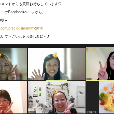
コメントからも質問お待ちしています♡
のFacebookページから。
0頃～
ok.com/preciousmammy2010
いて下さいね♪ お楽しみに～♪