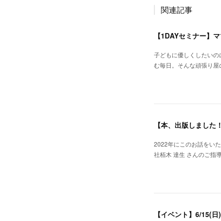
関連記事
子どもに優しくしたいの
む毎日。そんな頑張り屋
【本、出版しました
2022年にこのお話をい
社栢木 達生 さんのご指
【イベント】6/15