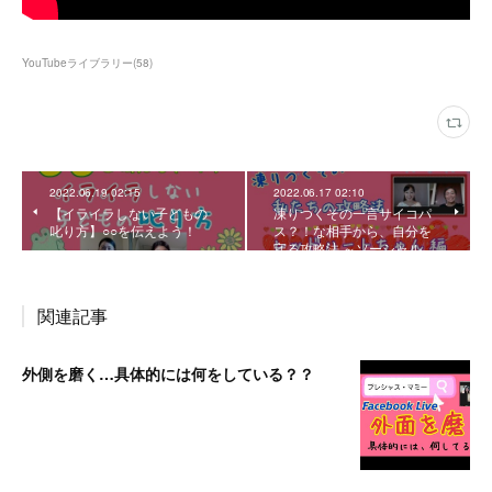
YouTubeライブラリー
(
58
)
2022.06.19 02:15
2022.06.17 02:10
【イライラしない子どもの
凍りつくその一言サイコパ
叱り方】○○を伝えよう！
ス？！な相手から、自分を
守る攻略法 ～ソーシャル…
関連記事
外側を磨く…具体的には何をしている？？