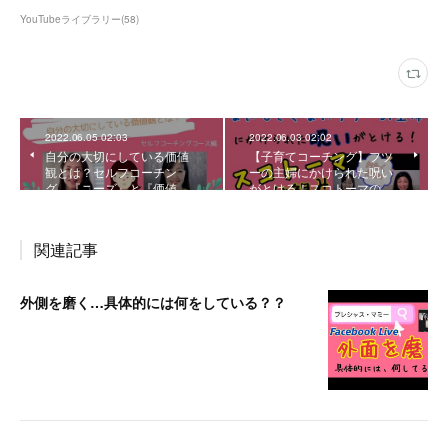
YouTubeライブラリー
(
58
)
2022.06.05 02:03
2022.06.03 02:02
自分の大切にしている価値
【子育てコーチング】フツ
観とは？セルフコーチン
ーの主婦にかけられた呪い
グ 『ニーズ』と『価値…
がとける！スコトーマの…
関連記事
外側を磨く…具体的には何をしている？？