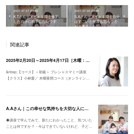
2021.07.07 23:00
2021.07.05 23:00
K.Tさん｜メイト１期｜修了
S.Aさん｜メイト１期｜自分
した自分に拍手したいです
はすごいと何度も思うこと
が出来ました
関連記事
2025年2月20日～2025年4月17日［木曜：オンライン］小林愛・＜初級＞プレシャスマミー講座名
&nbsp;【コース】＜初級＞ プレシャスマミー講座
【クラス】小林愛／ 木曜夜間コース［オンライン…
A.Aさん｜この幸せな気持ちを大切な人に返していきたいと思いました
◆講座で学んでみて、新たにわかったこと、気づいた
ことは何ですか？・今はできていないけれど、子ど…