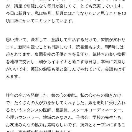
が、講座で明確になり毎日が楽しくて、とても充実しています。
今日は新月で、私は毎月、新月にはこうなりたいと思うことを10
項目紙にかいてコミットしています。
思い描いて、決断して、意識して生活するだけで、習慣が変わり
ます。新聞を読むことも日課になり、読書量もふえ、朝5時には
起きれてます。集団登校の子供たちを見守り、気持ちの良い挨拶
を地域で交わし、朝からイキイキと過ごす毎日は、本当に気持ち
がいいです。英語の勉強も娘と楽しんでやれていて、会話もはず
みます。
昨年の今ごろ発症した、娘の心の病気。私の心からの働きかけ
で、たくさんの人が力をかしてくれました。娘を絶対に受け入れ
るというスタンスの医師、相談員、スクールコーディネーター、
心理カウンセラー、地域のみなさん、子供会、学校の先生たち、
お友達みんなの協力は素晴らしいです。病気とオープンにするこ
とで、市や町の協力が得られました。