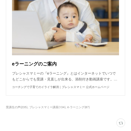
eラーニングのご案内
プレシャスマミーの『eラーニング』とはインターネットでいつで
もどこからでも受講・見直しが出来る、添削付き動画講座です。…
コーチングで子育てのイライラ解消｜プレシャスマミー 公式ホームページ
受講生の声
(
235
)
プレシャスマミー講座
(
134
)
e-ラーニング
(
87
)