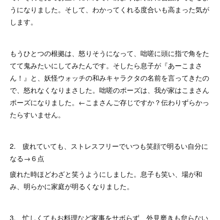
うになりました。そして、わかってくれる度合いも高まった気が
します。
もうひとつの根拠は、怒りそうになって、咄嗟に頭に指で角をた
てて鬼みたいにしてみたんです。そしたら息子が『あーこまさ
ん！』と、妖怪ウォッチの和みキャラクタの名前を言ってきたの
で、怒れなくなりまさした。咄嗟のポーズは、我が家はこまさん
ポーズになりました。←こまさんご存じですか？伝わりずらかっ
たらすいません。
2. 疲れていても、ストレスフリーでいつも笑顔で明るい自分に
なる→６点
疲れた時ほどわざと笑うようにしました。息子も笑い、場が和
み、明らかに家庭が明るくなりました。
3. 忙しくてもお料理など家事をサボらず、外見磨きも怠らない