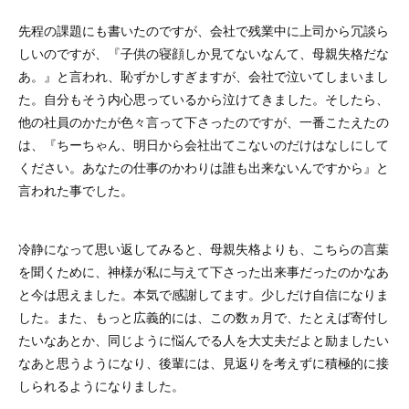
先程の課題にも書いたのですが、会社で残業中に上司から冗談ら
しいのですが、『子供の寝顔しか見てないなんて、母親失格だな
あ。』と言われ、恥ずかしすぎますが、会社で泣いてしまいまし
た。自分もそう内心思っているから泣けてきました。そしたら、
他の社員のかたが色々言って下さったのですが、一番こたえたの
は、『ちーちゃん、明日から会社出てこないのだけはなしにして
ください。あなたの仕事のかわりは誰も出来ないんですから』と
言われた事でした。
冷静になって思い返してみると、母親失格よりも、こちらの言葉
を聞くために、神様が私に与えて下さった出来事だったのかなあ
と今は思えました。本気で感謝してます。少しだけ自信になりま
した。また、もっと広義的には、この数ヵ月で、たとえば寄付し
たいなあとか、同じように悩んでる人を大丈夫だよと励ましたい
なあと思うようになり、後輩には、見返りを考えずに積極的に接
しられるようになりました。