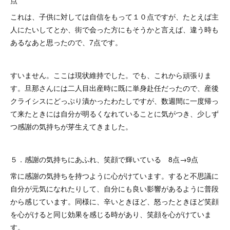
点
これは、子供に対しては自信をもって１０点ですが、たとえば主
人にたいしてとか、街で会った方にもそうかと言えば、違う時も
あるなあと思ったので、7点です。
すいません。ここは現状維持でした。でも、これから頑張りま
す。旦那さんには二人目出産時に既に単身赴任だったので、産後
クライシスにどっぷり漬かったわたしですが、数週間に一度帰っ
て来たときには自分が明るくなれていることに気がつき、少しず
つ感謝の気持ちが芽生えてきました。
５．感謝の気持ちにあふれ、笑顔で輝いている 8点→9点
常に感謝の気持ちを持つように心がけています。すると不思議に
自分が元気になれたりして、自分にも良い影響があるように普段
から感じています。同様に、辛いときほど、怒ったときほど笑顔
を心がけると同じ効果を感じる時があり、笑顔を心がけていま
す。