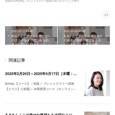
受講生の声
(
235
)
プレシャスマミー講座
(
134
)
e-ラーニング
(
87
)
2021.07.11 23:00
2021.07.09 23:00
M.Aさん｜メイト１期｜ほん
K.Aさん｜メイト１期｜自分
の２カ月あまりで、自分の
の未来に期待が持てるよう
変化に驚いています
になったこと、最大の変…
関連記事
2025年2月20日～2025年4月17日［木曜：オンライン］小林愛・＜初級＞プレシャスマミー講座名
&nbsp;【コース】＜初級＞ プレシャスマミー講座
【クラス】小林愛／ 木曜夜間コース［オンライン…
A.Aさん｜この幸せな気持ちを大切な人に返していきたいと思いました