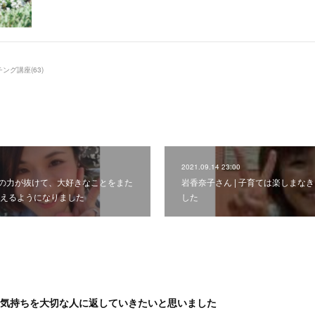
チング講座
(
63
)
2021.09.14 23:00
 肩の力が抜けて、大好きなことをまた
岩香奈子さん | 子育ては楽しまな
えるようになりました
した
な気持ちを大切な人に返していきたいと思いました