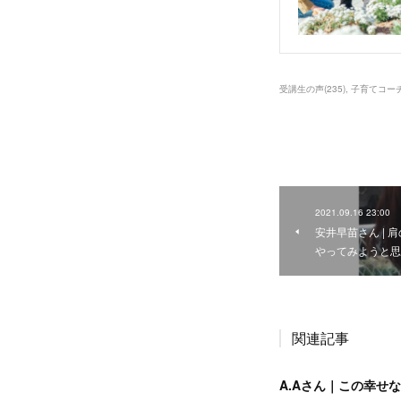
受講生の声
(
235
)
子育てコー
2021.09.16 23:00
安井早苗さん |
やってみようと思
関連記事
A.Aさん｜この幸せ