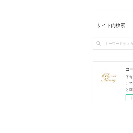
サイト内検索
コ
子育
けで
と輝