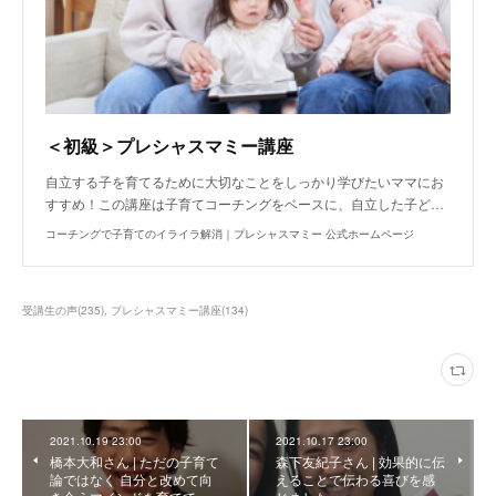
＜初級＞プレシャスマミー講座
自立する子を育てるために大切なことをしっかり学びたいママにお
すすめ！この講座は子育てコーチングをベースに、自立した子ど…
コーチングで子育てのイライラ解消｜プレシャスマミー 公式ホームページ
受講生の声
(
235
)
プレシャスマミー講座
(
134
)
2021.10.19 23:00
2021.10.17 23:00
橋本大和さん | ただの子育て
森下友紀子さん | 効果的に伝
論ではなく 自分と改めて向
えることで伝わる喜びを感