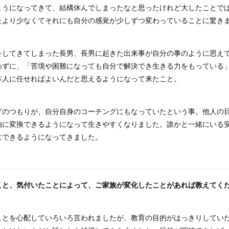
ようになってきて、結構休んでしまったなと思ったけれど大したことで
たより少なくてそれにも自分の感覚が少しずつ変わっていることに驚き
をしてきてしまった長男、長男に起きた出来事が自分の事のように思え
わずに、「苦境や困難になっても自分で解決でき生きる力をもっている
本人に任せればよいんだと思えるようになって来たこと。
グのつもりが、自分自身のコーチングにもなっていたという事。他人の
軸に変換できるようになって生きやすくなりました。誰かと一緒にいる
にできるようになってきました。
こと、気付いたことによって、
ご家族が変化したことがあれば教えてく
ことを心配していろいろ言われましたが、教育の目的がはっきりしてい