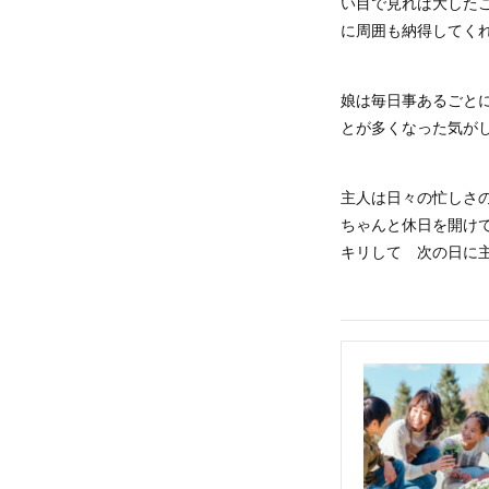
い目で見れば大した
に周囲も納得してく
娘は毎日事あるごと
とが多くなった気が
主人は日々の忙しさ
ちゃんと休日を開け
キリして 次の日に