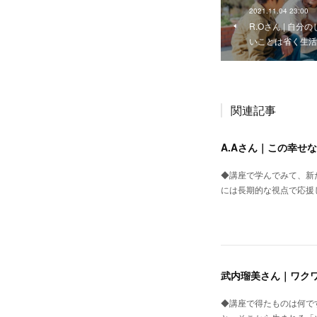
2021.11.04 23:00
R.Oさん | 自
いことは省く生活
関連記事
A.Aさん｜この幸せ
◆講座で学んでみて、新
には長期的な視点で応援
武内瑠美さん｜ワク
◆講座で得たものは何で