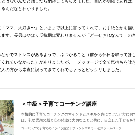
ことはないんだと話したら納得してもらえました。目的が明確であれば
れるんだなとわかりました。
に「ママ、大好き〜」といままで以上に言ってくれて、お手紙とかを描
します。長男はやはり反抗期は変わりませんが「どーせおれなんて」の
のなかでストレスがあるようで、ぶつかること（前から休日を取ってほ
てくれていなかった）がありましたが、Ｉメッセージで全て気持ちを吐
主人の方から素直に誤ってきてくれでちょっとビックリしました。
＜中級＞子育てコーチング講座
本格的に子育てコーチングのマインドとスキルを身につけたい方にお
は、乳幼児期の脳と心の発達に大切なことと共に、自立した子どもを
コーチングで子育てのイライラ解消｜プレシャスマミー 公式ホームページ