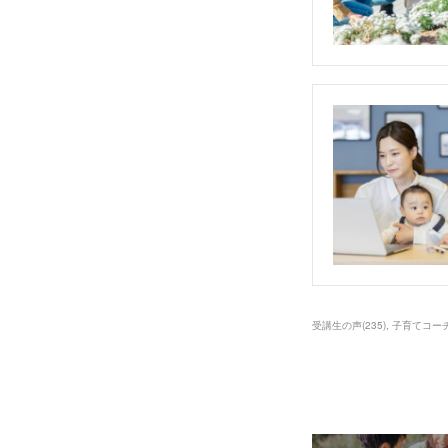
受講生の声
(
235
)
子育てコー