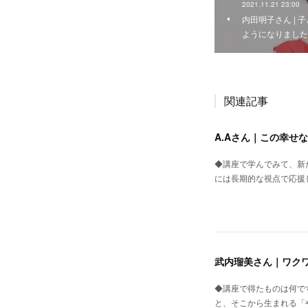
2021.11.21 23:00
内田明子さん |
ようになりました
関連記事
A.Aさん｜この幸せ
◆講座で学んでみて、新
には長期的な視点で応援
武内瑠美さん｜ワク
◆講座で得たものは何で
と、そこから生まれる「