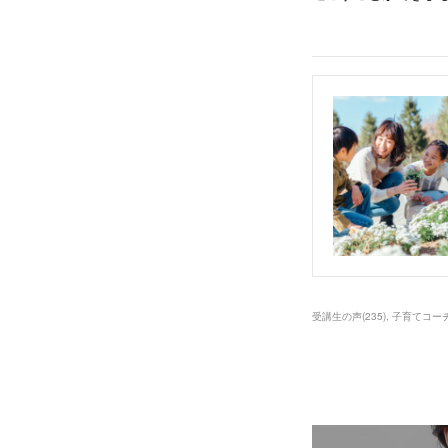
受講生の声
(
235
)
子育てコー