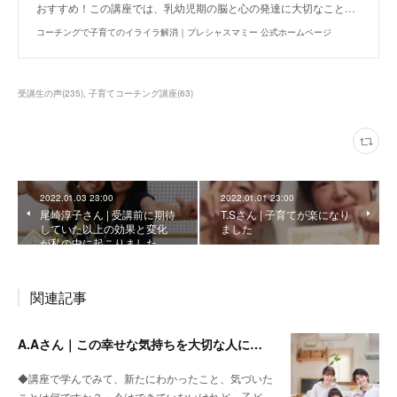
おすすめ！この講座では、乳幼児期の脳と心の発達に大切なこと…
コーチングで子育てのイライラ解消｜プレシャスマミー 公式ホームページ
受講生の声
(
235
)
子育てコーチング講座
(
63
)
2022.01.03 23:00
2022.01.01 23:00
尾崎淳子さん | 受講前に期待
T.Sさん | 子育てが楽になり
していた以上の効果と変化
ました
が私の中に起こりました
関連記事
A.Aさん｜この幸せな気持ちを大切な人に返していきたいと思いました
◆講座で学んでみて、新たにわかったこと、気づいた
ことは何ですか？・今はできていないけれど、子ど…