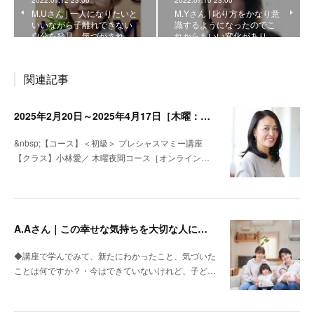
2022.01.12 23:00
2022.01.10 23:00
M.Uさん | 一人になりたいと
M.Yさん | 叱り方をかなり意
いいながら子離れできない
識するようになったのでこ
自分を発見、気づかされ…
れからもいい変化があり…
関連記事
2025年2月20日～2025年4月17日［木曜：オンライン］小林愛・＜初級＞プレシャスマミー講座名
&nbsp;【コース】＜初級＞ プレシャスマミー講座
【クラス】小林愛／ 木曜夜間コース［オンライン…
A.Aさん｜この幸せな気持ちを大切な人に返していきたいと思いました
◆講座で学んでみて、新たにわかったこと、気づいた
ことは何ですか？・今はできていないけれど、子ど…