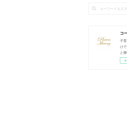
コ
子育
けで
と輝