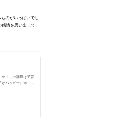
るものがいっぱいでし
の感情を思い出して、
すめ！この講座は子育
日がハッピーに過ご…