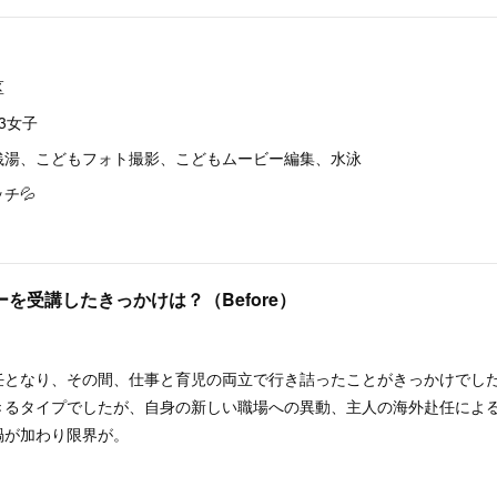
区
3女子
銭湯、こどもフォト撮影、こどもムービー編集、水泳
チ💦
ーを受講したきっかけは？（Before）
任となり、その間、仕事と育児の両立で行き詰ったことがきっかけでし
きるタイプでしたが、自身の新しい職場への異動、主人の海外赴任によ
禍が加わり限界が。