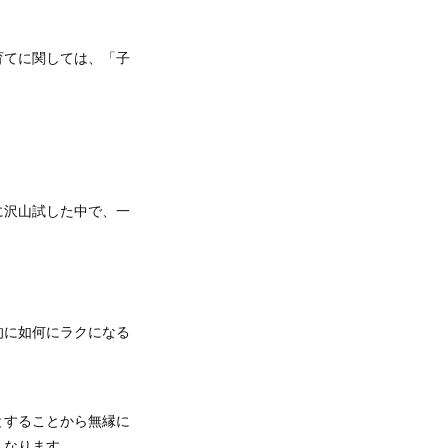
育てに関しては、「子
に沢山試した中で、一
的に如何にラクになる
とすることから無縁に
くなります。