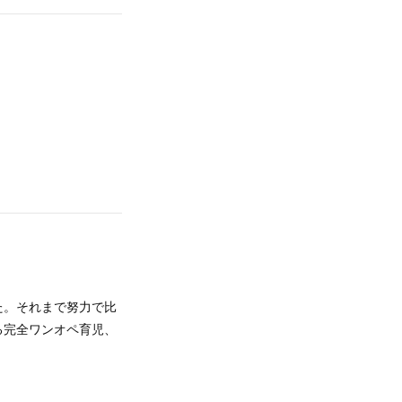
た。それまで努力で比
る完全ワンオペ育児、