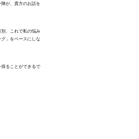
ー陣が、貴方のお話を
万別、これで私の悩み
ング」をベースにしな
を得ることができるで