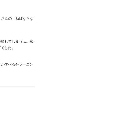
くさんの「ねばならな
連鎖してしまう…。私
グでした。
が学べるe-ラーニン