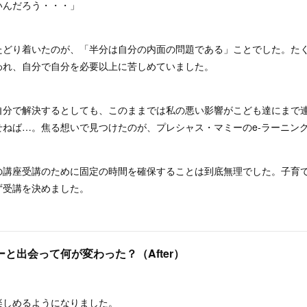
いんだろう・・・」
たどり着いたのが、「半分は自分の内面の問題である」ことでした。た
われ、自分で自分を必要以上に苦しめていました。
自分で解決するとしても、このままでは私の悪い影響がこども達にまで
せねば…。焦る想いで見つけたのが、プレシャス・マミーのe-ラーニン
の講座受講のために固定の時間を確保することは到底無理でした。子育て
ず受講を決めました。
ーと出会って何が変わった？（After）
楽しめるようになりました。