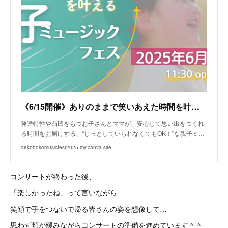
《6/15開催》ありのままで笑いあえた時間を叶える親子ミュージックフェス
発達特性や凸凹をもつお子さんとママが、安心して思い出をつくれ
る時間をお届けする、“じっとしていられなくてもOK！”な親子ミ…
dekobokomusicfest2025.my.canva.site
コンサートが終わった後、
「楽しかったね」って言いながら
笑顔で手をつないで帰る皆さんの姿を想像して…
思わず頬が緩みながらコンサートの準備を進めています＾＾