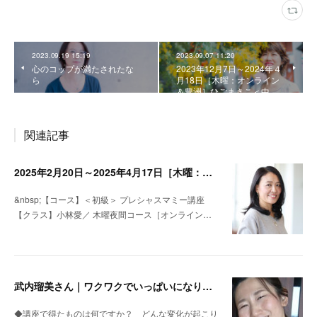
2023.09.19 15:19
2023.09.07 11:20
心のコップが満たされたな
2023年12月7日～2024年４
ら
月18日［木曜：オンライン
＆豊洲］ひごまきこ＜中…
関連記事
2025年2月20日～2025年4月17日［木曜：オンライン］小林愛・＜初級＞プレシャスマミー講座名
&nbsp;【コース】＜初級＞ プレシャスマミー講座
【クラス】小林愛／ 木曜夜間コース［オンライン…
武内瑠美さん｜ワクワクでいっぱいになりました
◆講座で得たものは何ですか？ どんな変化が起こり