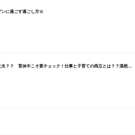
ゲンに過ごす過ごし方☆
このまま復職して大丈夫？？ 育休中こそ要チェック！仕事と子育ての両立とは？？漠然とした不安感、モヤモヤがあるということは・・・