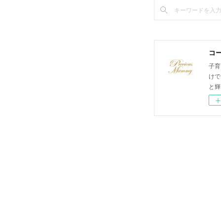
コ
子育
けで
と輝