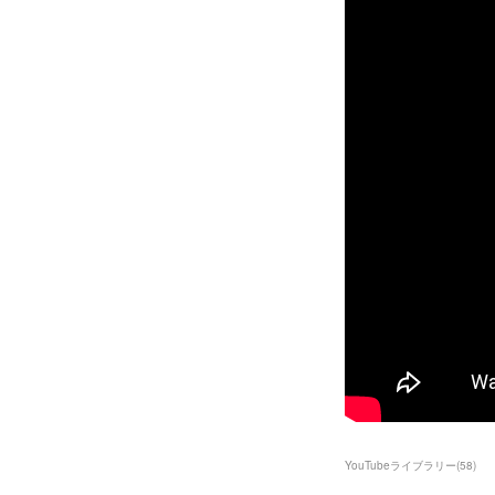
YouTubeライブラリー
(
58
)