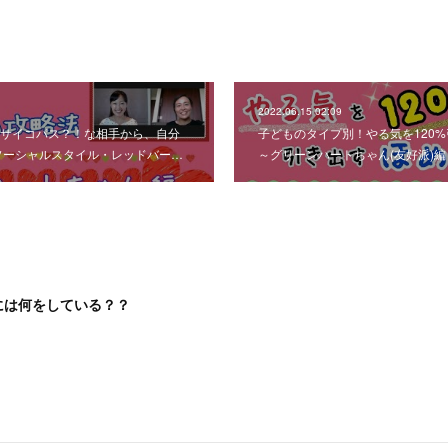
2022.06.15 02:09
サイコパス？！な相手から、自分
子どものタイプ別！やる気を120
ソーシャルスタイル・レッドバー…
～グリーンハートちゃん(友好派)編
には何をしている？？