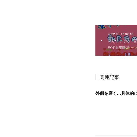
2022.06.17 02:10
凍りつくその一言
を守る攻略法 ～
関連記事
外側を磨く…具体的