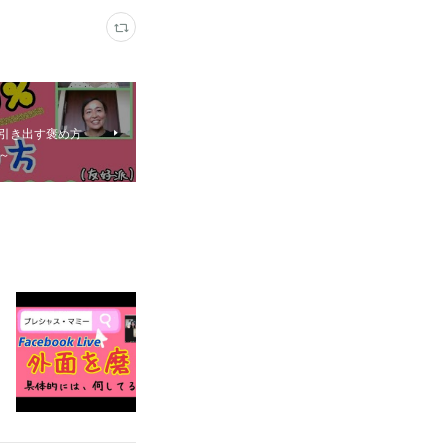
%引き出す褒め方
～